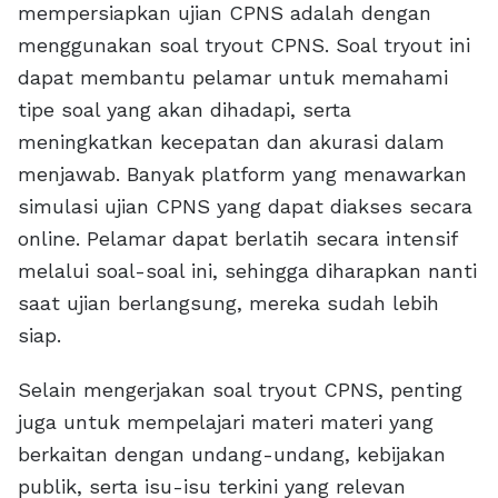
mempersiapkan ujian CPNS adalah dengan
menggunakan soal tryout CPNS. Soal tryout ini
dapat membantu pelamar untuk memahami
tipe soal yang akan dihadapi, serta
meningkatkan kecepatan dan akurasi dalam
menjawab. Banyak platform yang menawarkan
simulasi ujian CPNS yang dapat diakses secara
online. Pelamar dapat berlatih secara intensif
melalui soal-soal ini, sehingga diharapkan nanti
saat ujian berlangsung, mereka sudah lebih
siap.
Selain mengerjakan soal tryout CPNS, penting
juga untuk mempelajari materi materi yang
berkaitan dengan undang-undang, kebijakan
publik, serta isu-isu terkini yang relevan