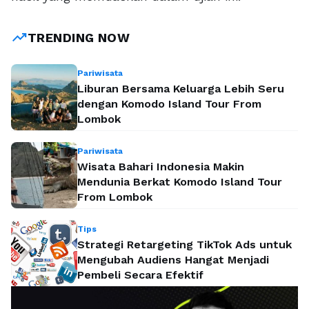
trending_up
TRENDING NOW
Pariwisata
Liburan Bersama Keluarga Lebih Seru
dengan Komodo Island Tour From
Lombok
Pariwisata
Wisata Bahari Indonesia Makin
Mendunia Berkat Komodo Island Tour
From Lombok
Tips
Strategi Retargeting TikTok Ads untuk
Mengubah Audiens Hangat Menjadi
Pembeli Secara Efektif