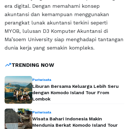
era digital. Dengan memahami konsep
akuntansi dan kemampuan menggunakan
perangkat lunak akuntansi terkini seperti
MYOB, lulusan D3 Komputer Akuntansi di
Ma’soem University siap menghadapi tantangan
dunia kerja yang semakin kompleks.
trending_up
TRENDING NOW
Pariwisata
Liburan Bersama Keluarga Lebih Seru
dengan Komodo Island Tour From
Lombok
Pariwisata
Wisata Bahari Indonesia Makin
Mendunia Berkat Komodo Island Tour