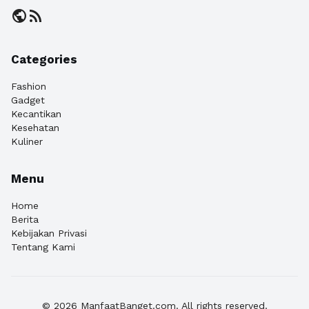
public
rss_feed
Categories
Fashion
Gadget
Kecantikan
Kesehatan
Kuliner
Menu
Home
Berita
Kebijakan Privasi
Tentang Kami
© 2026 ManfaatBanget.com. All rights reserved.