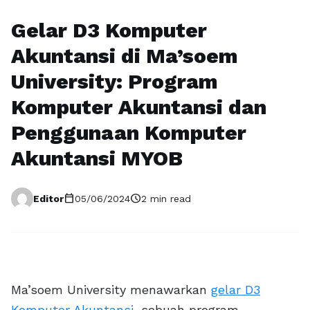
Gelar D3 Komputer
Akuntansi di Ma’soem
University: Program
Komputer Akuntansi dan
Penggunaan Komputer
Akuntansi MYOB
calendar_today
schedule
Editor
05/06/2024
2 min read
Ma’soem University menawarkan
gelar D3
Komputer Akuntansi
, sebuah program