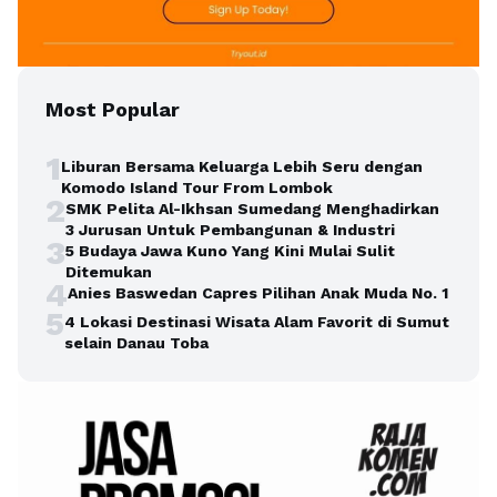
Most Popular
1
Liburan Bersama Keluarga Lebih Seru dengan
Komodo Island Tour From Lombok
2
SMK Pelita Al-Ikhsan Sumedang Menghadirkan
3 Jurusan Untuk Pembangunan & Industri
3
5 Budaya Jawa Kuno Yang Kini Mulai Sulit
Ditemukan
4
Anies Baswedan Capres Pilihan Anak Muda No. 1
5
4 Lokasi Destinasi Wisata Alam Favorit di Sumut
selain Danau Toba