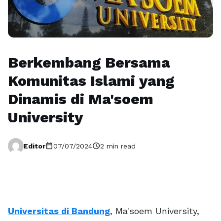
Berkembang Bersama
Komunitas Islami yang
Dinamis di Ma'soem
University
calendar_today
schedule
Editor
07/07/2024
2 min read
Universitas di Bandung
, Ma'soem University,