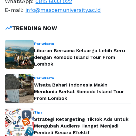
WhatsApp:
0815 6033 022
E-mail:
info@masoemuniversity.ac.id
trending_up
TRENDING NOW
Pariwisata
Liburan Bersama Keluarga Lebih Seru
dengan Komodo Island Tour From
Lombok
Pariwisata
Wisata Bahari Indonesia Makin
Mendunia Berkat Komodo Island Tour
From Lombok
Tips
Strategi Retargeting TikTok Ads untuk
Mengubah Audiens Hangat Menjadi
Pembeli Secara Efektif