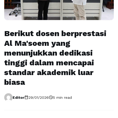
Berikut dosen berprestasi
Al Ma'soem yang
menunjukkan dedikasi
tinggi dalam mencapai
standar akademik luar
biasa
calendar_today
schedule
Editor
29/01/2026
5 min read