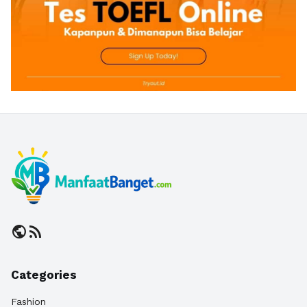
public
rss_feed
Categories
Fashion