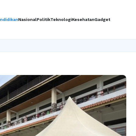
ndidikan
Nasional
Politik
Teknologi
Kesehatan
Gadget
Ingin 