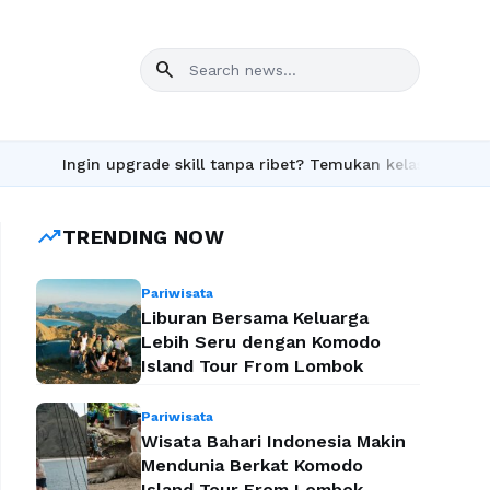
search
upgrade skill tanpa ribet? Temukan kelas seru dan materi lengka
trending_up
TRENDING NOW
Pariwisata
Liburan Bersama Keluarga
Lebih Seru dengan Komodo
Island Tour From Lombok
Pariwisata
Wisata Bahari Indonesia Makin
Mendunia Berkat Komodo
Island Tour From Lombok