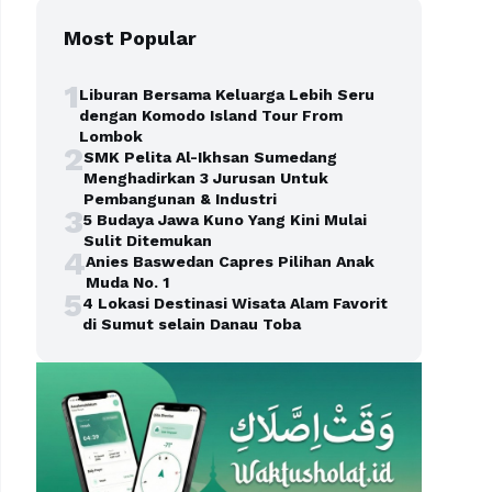
Most Popular
1
Liburan Bersama Keluarga Lebih Seru
dengan Komodo Island Tour From
Lombok
2
SMK Pelita Al-Ikhsan Sumedang
Menghadirkan 3 Jurusan Untuk
Pembangunan & Industri
3
5 Budaya Jawa Kuno Yang Kini Mulai
Sulit Ditemukan
4
Anies Baswedan Capres Pilihan Anak
Muda No. 1
5
4 Lokasi Destinasi Wisata Alam Favorit
di Sumut selain Danau Toba