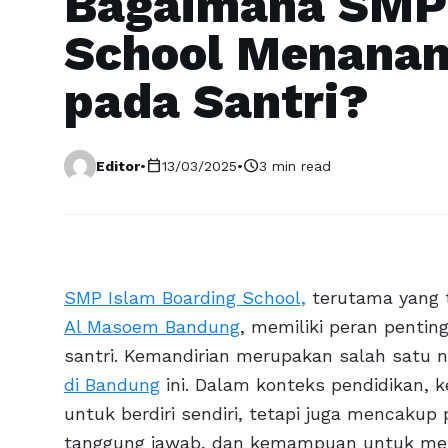
Bagaimana SMP 
School Menana
pada Santri?
calendar_today
schedule
Editor
•
13/03/2025
•
3 min read
SMP Islam Boarding School,
terutama yang t
Al Masoem Bandung
, memiliki peran penti
santri. Kemandirian merupakan salah satu n
di Bandung
ini. Dalam konteks pendidikan,
untuk berdiri sendiri, tetapi juga mencaku
tanggung jawab, dan kemampuan untuk men