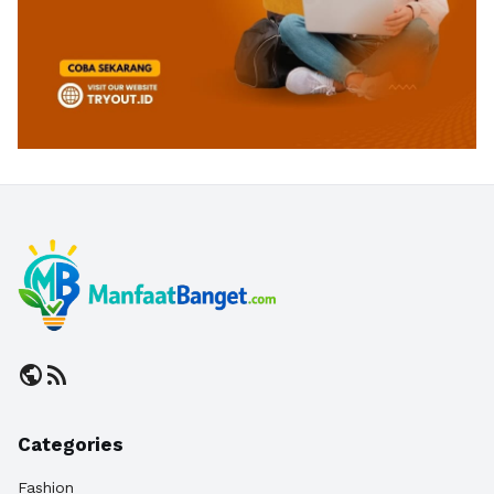
public
rss_feed
Categories
Fashion