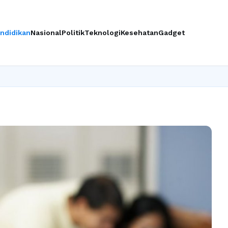
ndidikan
Nasional
Politik
Teknologi
Kesehatan
Gadget
Ingin up