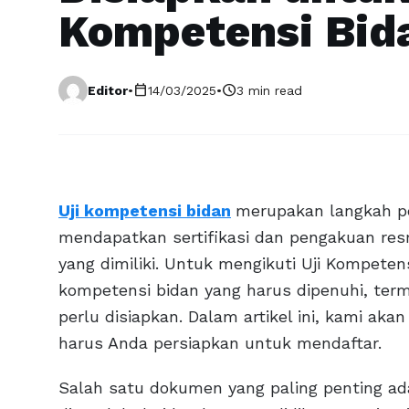
Kompetensi Bid
calendar_today
schedule
Editor
•
14/03/2025
•
3 min read
Uji kompetensi bidan
merupakan langkah pe
mendapatkan sertifikasi dan pengakuan res
yang dimiliki. Untuk mengikuti Uji Kompeten
kompetensi bidan yang harus dipenuhi, te
perlu disiapkan. Dalam artikel ini, kami 
harus Anda persiapkan untuk mendaftar.
Salah satu dokumen yang paling penting ada