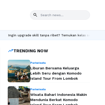
search
grade skill tanpa ribet? Temukan kelas seru dan materi lengkap 
trending_up
TRENDING NOW
Pariwisata
Liburan Bersama Keluarga
Lebih Seru dengan Komodo
Island Tour From Lombok
Pariwisata
Wisata Bahari Indonesia Makin
Mendunia Berkat Komodo
Island Tour From Lombok