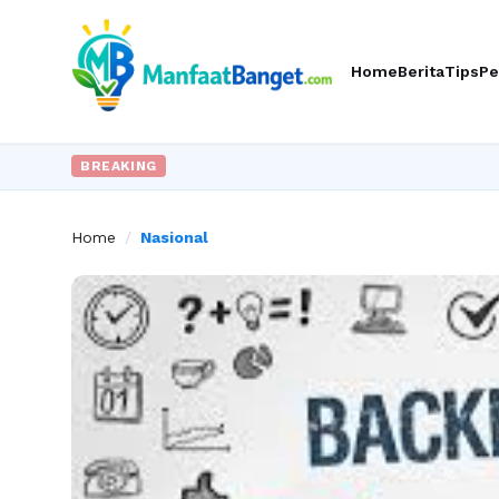
Home
Berita
Tips
Pe
BREAKING
Home
/
Nasional