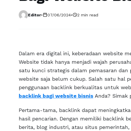
calendar_today
schedule
Editor
•
07/06/2024
•
2 min read
Dalam era digital ini, keberadaan website me
Website tidak hanya menjadi wajah perusaha
satu kunci strategis dalam pemasaran dan 
website saja belum cukup. Salah satu hal p
penggunaan backlink berkualitas untuk webs
backlink bagi website bisnis
Anda? Simak p
Pertama-tama, backlink dapat meningkatkan
hasil pencarian. Dengan memiliki backlink berk
berita, blog industri, atau situs pemerinta