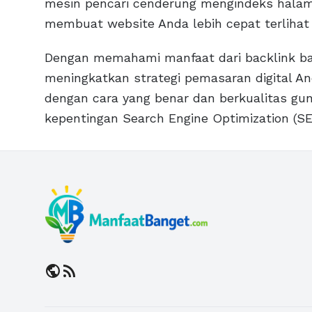
mesin pencari cenderung mengindeks halam
membuat website Anda lebih cepat terlihat 
Dengan memahami manfaat dari backlink bag
meningkatkan strategi pemasaran digital A
dengan cara yang benar dan berkualitas g
kepentingan Search Engine Optimization (SE
public
rss_feed