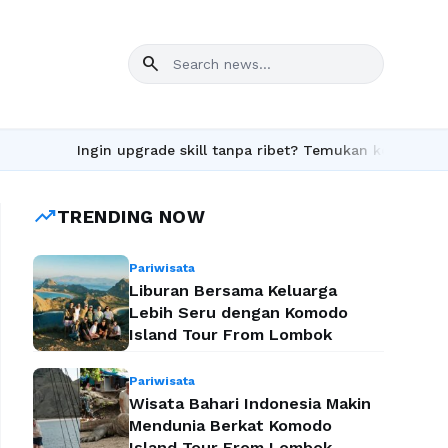
search
Ingin upgrade skill tanpa ribet? Temukan kelas seru dan mat
trending_up
TRENDING NOW
Pariwisata
Liburan Bersama Keluarga
Lebih Seru dengan Komodo
Island Tour From Lombok
Pariwisata
Wisata Bahari Indonesia Makin
Mendunia Berkat Komodo
Island Tour From Lombok