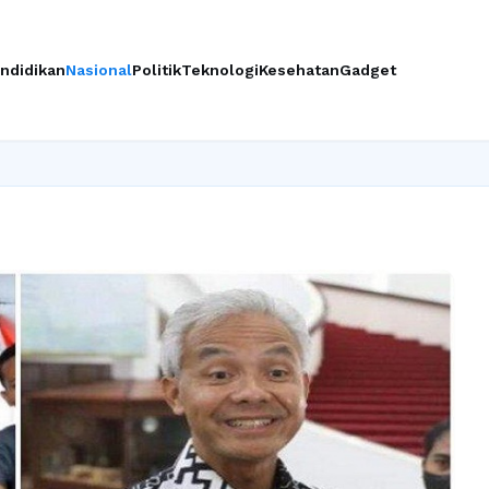
ndidikan
Nasional
Politik
Teknologi
Kesehatan
Gadget
In