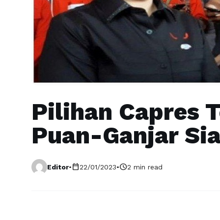
Pilihan Capres T
Puan-Ganjar Si
calendar_today
schedule
Editor
•
22/01/2023
•
2 min read