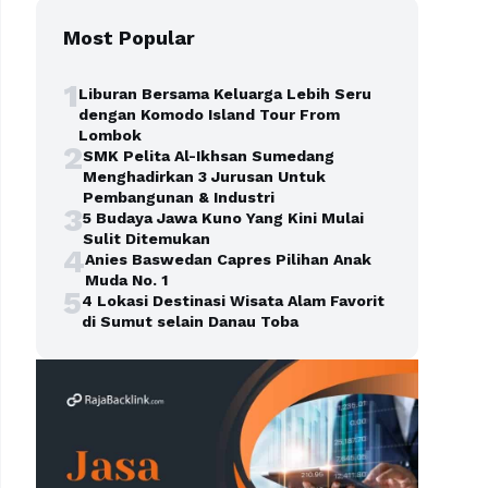
Most Popular
1
Liburan Bersama Keluarga Lebih Seru
dengan Komodo Island Tour From
Lombok
2
SMK Pelita Al-Ikhsan Sumedang
Menghadirkan 3 Jurusan Untuk
Pembangunan & Industri
3
5 Budaya Jawa Kuno Yang Kini Mulai
Sulit Ditemukan
4
Anies Baswedan Capres Pilihan Anak
Muda No. 1
5
4 Lokasi Destinasi Wisata Alam Favorit
di Sumut selain Danau Toba