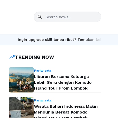
search
gin upgrade skill tanpa ribet? Temukan kelas seru dan materi le
trending_up
TRENDING NOW
Pariwisata
Liburan Bersama Keluarga
Lebih Seru dengan Komodo
Island Tour From Lombok
Pariwisata
Wisata Bahari Indonesia Makin
Mendunia Berkat Komodo
Island Tour From Lombok