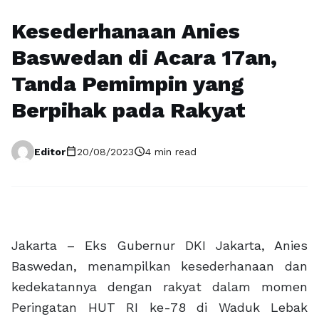
Kesederhanaan Anies
Baswedan di Acara 17an,
Tanda Pemimpin yang
Berpihak pada Rakyat
calendar_today
schedule
Editor
20/08/2023
4 min read
Jakarta – Eks Gubernur DKI Jakarta, Anies
Baswedan, menampilkan kesederhanaan dan
kedekatannya dengan rakyat dalam momen
Peringatan HUT RI ke-78 di Waduk Lebak