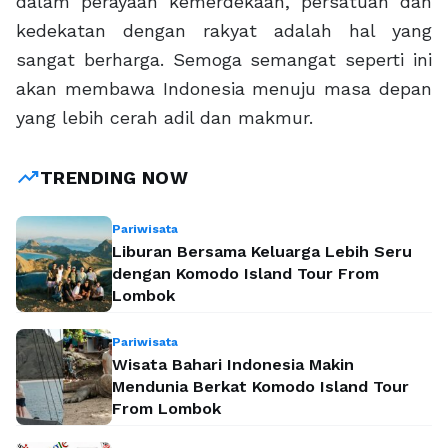
dalam perayaan kemerdekaan, persatuan dan
kedekatan dengan rakyat adalah hal yang
sangat berharga. Semoga semangat seperti ini
akan membawa Indonesia menuju masa depan
yang lebih cerah adil dan makmur.
trending_up
TRENDING NOW
Pariwisata
Liburan Bersama Keluarga Lebih Seru
dengan Komodo Island Tour From
Lombok
Pariwisata
Wisata Bahari Indonesia Makin
Mendunia Berkat Komodo Island Tour
From Lombok