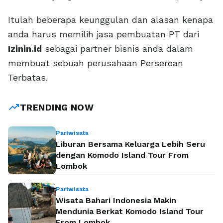
Itulah beberapa keunggulan dan alasan kenapa
anda harus memilih jasa pembuatan PT dari
Izinin.id
sebagai partner bisnis anda dalam
membuat sebuah perusahaan Perseroan
Terbatas.
trending_up
TRENDING NOW
Pariwisata
Liburan Bersama Keluarga Lebih Seru
dengan Komodo Island Tour From
Lombok
Pariwisata
Wisata Bahari Indonesia Makin
Mendunia Berkat Komodo Island Tour
From Lombok