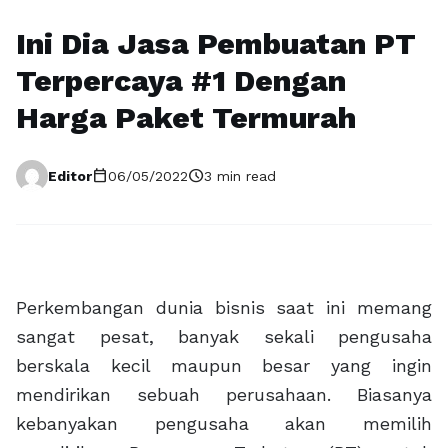
Ini Dia Jasa Pembuatan PT
Terpercaya #1 Dengan
Harga Paket Termurah
calendar_today
schedule
Editor
06/05/2022
3 min read
Perkembangan dunia bisnis saat ini memang
sangat pesat, banyak sekali pengusaha
berskala kecil maupun besar yang ingin
mendirikan sebuah perusahaan. Biasanya
kebanyakan pengusaha akan memilih