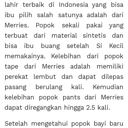
lahir terbaik di Indonesia yang bisa
ibu pilih salah satunya adalah dari
Merries. Popok sekali pakai yang
terbuat dari material sintetis dan
bisa ibu buang setelah Si Kecil
memakainya. Kelebihan dari popok
tape dari Merries adalah memiliki
perekat lembut dan dapat dilepas
pasang berulang kali. Kemudian
kelebihan popok pants dari Merries
dapat diregangkan hingga 2.5 kali.
Setelah mengetahui popok bayi baru