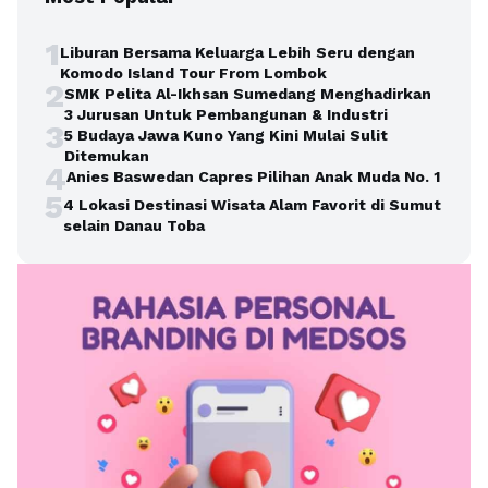
1
Liburan Bersama Keluarga Lebih Seru dengan
Komodo Island Tour From Lombok
2
SMK Pelita Al-Ikhsan Sumedang Menghadirkan
3 Jurusan Untuk Pembangunan & Industri
3
5 Budaya Jawa Kuno Yang Kini Mulai Sulit
Ditemukan
4
Anies Baswedan Capres Pilihan Anak Muda No. 1
5
4 Lokasi Destinasi Wisata Alam Favorit di Sumut
selain Danau Toba