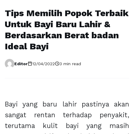
Tips Memilih Popok Terbaik
Untuk Bayi Baru Lahir &
Berdasarkan Berat badan
Ideal Bayi
calendar_today
schedule
Editor
12/04/2022
3 min read
Bayi yang baru lahir pastinya akan
sangat rentan terhadap penyakit,
terutama kulit bayi yang masih