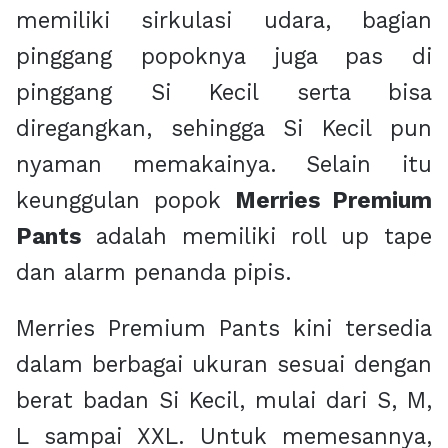
memiliki sirkulasi udara, bagian
pinggang popoknya juga pas di
pinggang Si Kecil serta bisa
diregangkan, sehingga Si Kecil pun
nyaman memakainya. Selain itu
keunggulan popok
Merries Premium
Pants
adalah memiliki roll up tape
dan alarm penanda pipis.
Merries Premium Pants kini tersedia
dalam berbagai ukuran sesuai dengan
berat badan Si Kecil, mulai dari S, M,
L sampai XXL. Untuk memesannya,