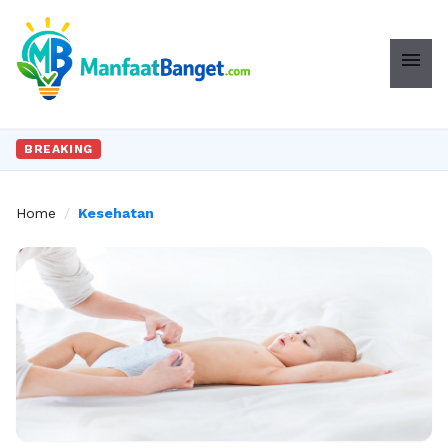
menu
BREAKING
Home
/
Kesehatan