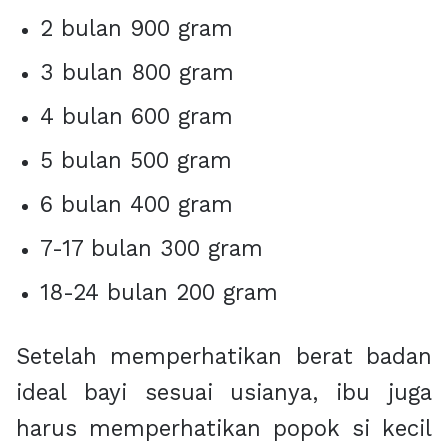
2 bulan 900 gram
3 bulan 800 gram
4 bulan 600 gram
5 bulan 500 gram
6 bulan 400 gram
7-17 bulan 300 gram
18-24 bulan 200 gram
Setelah memperhatikan berat badan
ideal bayi sesuai usianya, ibu juga
harus memperhatikan popok si kecil