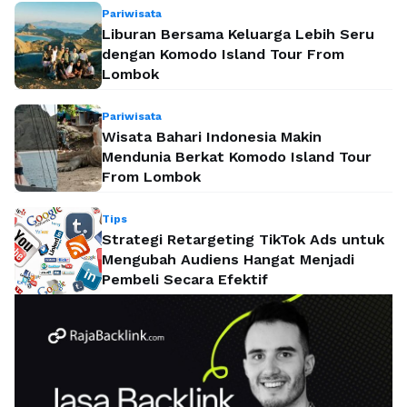
Pariwisata
Liburan Bersama Keluarga Lebih Seru
dengan Komodo Island Tour From
Lombok
Pariwisata
Wisata Bahari Indonesia Makin
Mendunia Berkat Komodo Island Tour
From Lombok
Tips
Strategi Retargeting TikTok Ads untuk
Mengubah Audiens Hangat Menjadi
Pembeli Secara Efektif