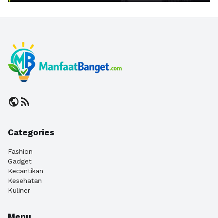
public
rss_feed
Categories
Fashion
Gadget
Kecantikan
Kesehatan
Kuliner
Menu