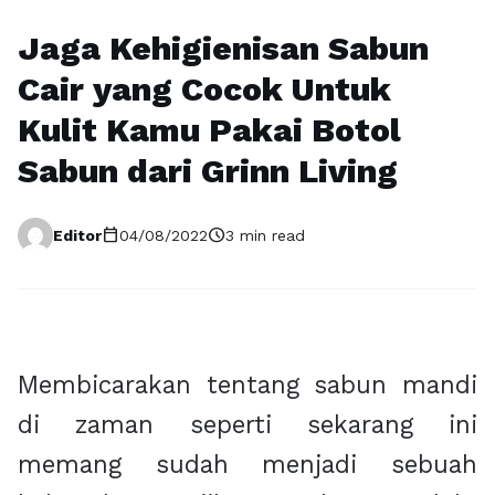
Jaga Kehigienisan Sabun
Cair yang Cocok Untuk
Kulit Kamu Pakai Botol
Sabun dari Grinn Living
calendar_today
schedule
Editor
04/08/2022
3 min read
Membicarakan tentang sabun mandi
di zaman seperti sekarang ini
memang sudah menjadi sebuah