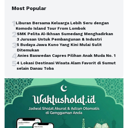
Most Popular
1
Liburan Bersama Keluarga Lebih Seru dengan
Komodo Island Tour From Lombok
2
SMK Pelita Al-Ikhsan Sumedang Menghadirkan
3 Jurusan Untuk Pembangunan & Industri
3
5 Budaya Jawa Kuno Yang Kini Mulai Sulit
Ditemukan
4
Anies Baswedan Capres Pilihan Anak Muda No. 1
5
4 Lokasi Destinasi Wisata Alam Favorit di Sumut
selain Danau Toba