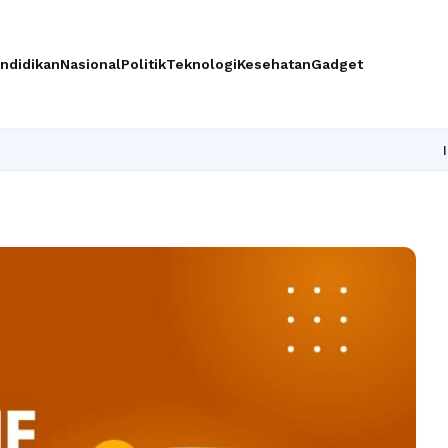
ndidikan
Nasional
Politik
Teknologi
Kesehatan
Gadget
Ingin upgr