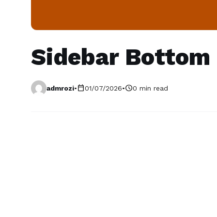
Sidebar Bottom
calendar_today
schedule
admrozi
•
01/07/2026
•
0 min read