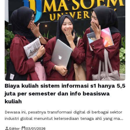
menghadapi dinamika pasar yang menuntut kesiapan untuk
karir bisnis digital. Urgensi topik ini terletak pada tingginya
permintaan tenaga ahli IT, manfaat akademik penguasaan
basis …
Baca Selengkapnya
Biaya kuliah sistem informasi s1 hanya 5,5
juta per semester dan info beasiswa
kuliah
Dewasa ini, pesatnya transformasi digital di berbagai sektor
industri global menuntut ketersediaan tenaga ahli yang mahir
menjembatani teknologi komputer dengan kebutuhan
person
calendar_today
Editor
•
03/01/2026