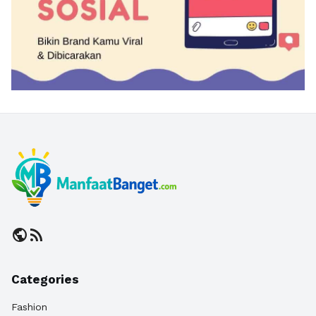
public
rss_feed
Categories
Fashion