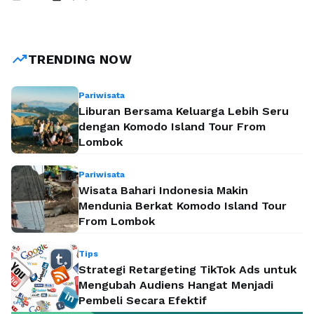
manajemen bisnis. Memilih program Sistem Informasi S1
memberikan keuntungan bagi Anda untuk menguasai tata
kelola data serta strategi e-commerce yang sangat relevan
saat ini. Secara akademik, manfaat yang diperoleh mencakup
trending_up
TRENDING NOW
kemampuan audit teknologi informasi …
Baca Selengkapnya
Pariwisata
Liburan Bersama Keluarga Lebih Seru
dengan Komodo Island Tour From
Lombok
Pariwisata
Wisata Bahari Indonesia Makin
Mendunia Berkat Komodo Island Tour
From Lombok
Tips
Strategi Retargeting TikTok Ads untuk
Mengubah Audiens Hangat Menjadi
Pembeli Secara Efektif