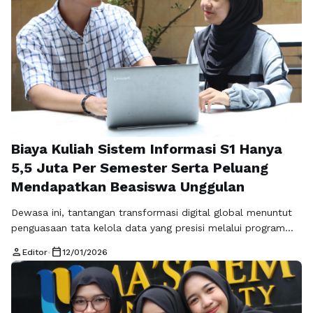
Biaya Kuliah Sistem Informasi S1 Hanya
5,5 Juta Per Semester Serta Peluang
Mendapatkan Beasiswa Unggulan
Dewasa ini, tantangan transformasi digital global menuntut
penguasaan tata kelola data yang presisi melalui program
Sistem Informasi S1 yang kompetitif dan sangat relevan.
person
calendar_today
Editor
•
12/01/2026
Pemilihan bidang ini didasari urgensi kebutuhan analis
teknologi, manfaat akademik penggabungan bisnis-komputer,
serta relevansi perkembangan berbagai spesialisasi karir it di
masa depan. Anda akan memperoleh kemampuan strategis