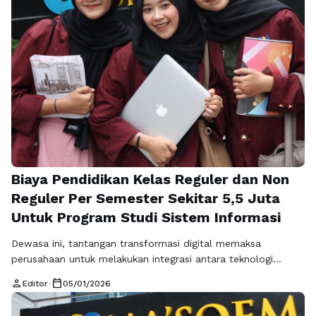
dalam menjembatani kebutuhan organisasi dengan …
Baca
Selengkapnya
Biaya Pendidikan Kelas Reguler dan Non
Reguler Per Semester Sekitar 5,5 Juta
Untuk Program Studi Sistem Informasi
Dewasa ini, tantangan transformasi digital memaksa
perusahaan untuk melakukan integrasi antara teknologi
komputer dan manajemen guna meningkatkan efisiensi
person
calendar_today
Editor
•
05/01/2026
operasional organisasi. Memilih program Sistem Informasi S1
memberikan keunggulan kompetitif bagi Anda dalam