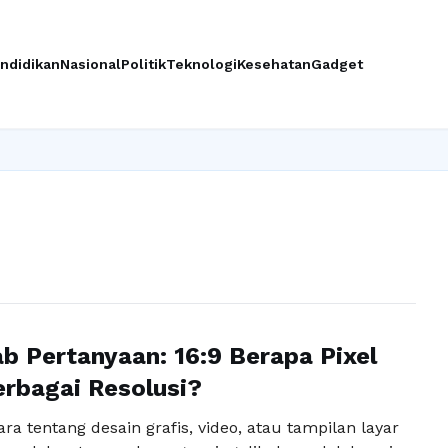
ndidikan
Nasional
Politik
Teknologi
Kesehatan
Gadget
 Pertanyaan: 16:9 Berapa Pixel
rbagai Resolusi?
ara tentang desain grafis, video, atau tampilan layar