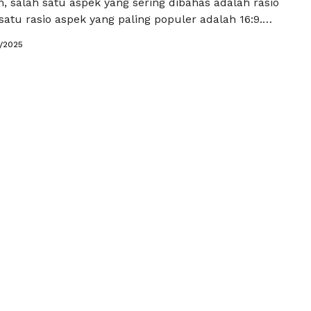
 salah satu aspek yang sering dibahas adalah rasio
satu rasio aspek yang paling populer adalah 16:9.
k orang masih bertanya-tanya, "16:9 berapa pixel?"
3/2025
esolusi. Mari kita ulas beberapa resolusi penting
 16:9 dan bagaimana hal ini berpengaruh terhadap …
kapnya