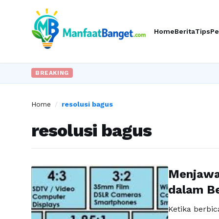
Home
Berita
Tips
Pe
BREAKING
Home
/
resolusi bagus
resolusi bagus
Menjawab
dalam Be
Ketika berbic