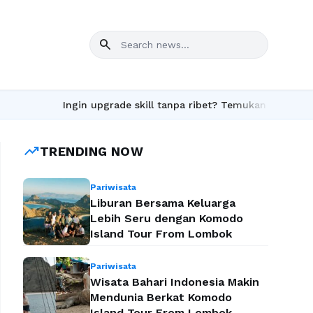
search
Ingin upgrade skill tanpa ribet? Temukan kelas seru dan m
trending_up
TRENDING NOW
Pariwisata
Liburan Bersama Keluarga
Lebih Seru dengan Komodo
Island Tour From Lombok
Pariwisata
Wisata Bahari Indonesia Makin
Mendunia Berkat Komodo
Island Tour From Lombok