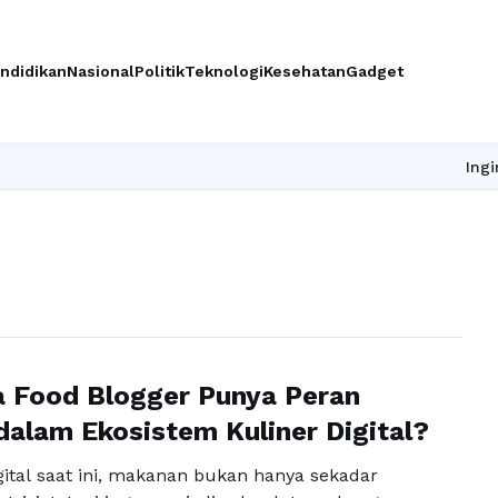
ndidikan
Nasional
Politik
Teknologi
Kesehatan
Gadget
Ingin upgr
 Food Blogger Punya Peran
dalam Ekosistem Kuliner Digital?
gital saat ini, makanan bukan hanya sekadar