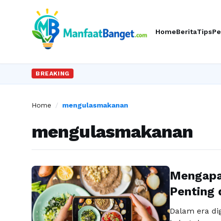
Home
Berita
Tips
Pe
BREAKING
Home
/
mengulasmakanan
mengulasmakanan
Mengapa
Penting 
Dalam era di