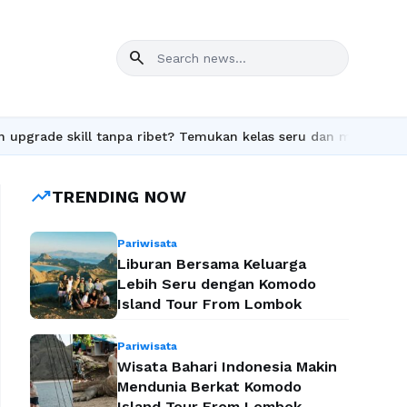
search
ade skill tanpa ribet? Temukan kelas seru dan materi lengkap ha
trending_up
TRENDING NOW
Pariwisata
Liburan Bersama Keluarga
Lebih Seru dengan Komodo
Island Tour From Lombok
Pariwisata
Wisata Bahari Indonesia Makin
Mendunia Berkat Komodo
Island Tour From Lombok