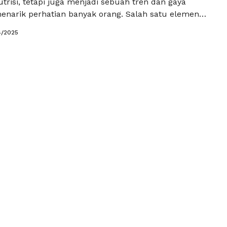
risi, tetapi juga menjadi sebuah tren dan gaya
enarik perhatian banyak orang. Salah satu elemen
inamika ini adalah food blogger. Mereka bukan hanya
4/2025
kmat makanan, tetapi juga menjadi penghubung
ra konsumen dan dunia kuliner. Berikut adalah
ta yang …
Baca Selengkapnya