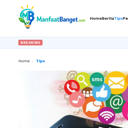
Home
Berita
Tips
Pe
BREAKING
Home
/
Tips