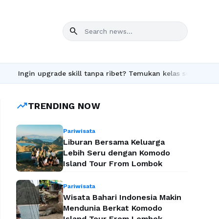
search
pgrade skill tanpa ribet? Temukan kelas seru dan materi lengkap
trending_up
TRENDING NOW
Pariwisata
Liburan Bersama Keluarga
Lebih Seru dengan Komodo
Island Tour From Lombok
Pariwisata
Wisata Bahari Indonesia Makin
Mendunia Berkat Komodo
Island Tour From Lombok