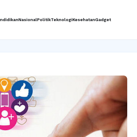
ndidikan
Nasional
Politik
Teknologi
Kesehatan
Gadget
Ingin u