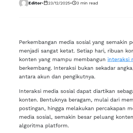
calendar_today
schedule
Editor
•
23/12/2025
•
3 min read
Perkembangan media sosial yang semakin p
menjadi sangat ketat. Setiap hari, ribuan k
konten yang mampu membangun
interaksi 
berkembang. Interaksi bukan sekadar angka
antara akun dan pengikutnya.
Interaksi media sosial dapat diartikan sebag
konten. Bentuknya beragam, mulai dari me
postingan, hingga melakukan percakapan mela
media sosial, semakin besar peluang konten
algoritma platform.