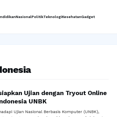
ndidikan
Nasional
Politik
Teknologi
Kesehatan
Gadget
In
donesia
apkan Ujian dengan Tryout Online
Indonesia UNBK
dapi Ujian Nasional Berbasis Komputer (UNBK),