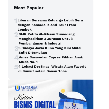
Most Popular
1
Liburan Bersama Keluarga Lebih Seru
dengan Komodo Island Tour From
Lombok
2
SMK Pelita Al-Ikhsan Sumedang
Menghadirkan 3 Jurusan Untuk
Pembangunan & Industri
3
5 Budaya Jawa Kuno Yang Kini Mulai
Sulit Ditemukan
4
Anies Baswedan Capres Pilihan Anak
Muda No. 1
5
4 Lokasi Destinasi Wisata Alam Favorit
di Sumut selain Danau Toba