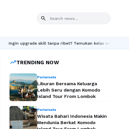
search
gin upgrade skill tanpa ribet? Temukan kelas seru dan materi len
trending_up
TRENDING NOW
Pariwisata
Liburan Bersama Keluarga
Lebih Seru dengan Komodo
Island Tour From Lombok
Pariwisata
Wisata Bahari Indonesia Makin
Mendunia Berkat Komodo
Island Tour From Lombok