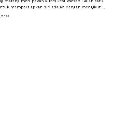
ng matang merupakan kunci kesuksesan. Salah satu
 untuk mempersiapkan diri adalah dengan mengikuti
e. Khususnya, tryout online bahasa Indonesia UNBK
6/2025
esempatan kepada siswa untuk berlatih dan
 pemahaman mereka terhadap materi yang diujikan.
gkatnya teknologi, tryout online bahasa Indonesia
iakses …
Baca Selengkapnya