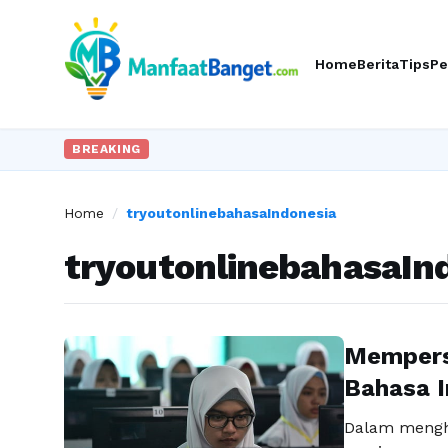
Home
Berita
Tips
Pe
BREAKING
Home
/
tryoutonlinebahasaIndonesia
tryoutonlinebahasaIn
Mempersi
Bahasa 
Dalam mengha