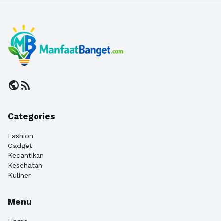
public
rss_feed
Categories
Fashion
Gadget
Kecantikan
Kesehatan
Kuliner
Menu