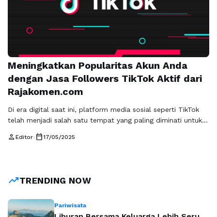
Meningkatkan Popularitas Akun Anda
dengan Jasa Followers TikTok Aktif dari
Rajakomen.com
Di era digital saat ini, platform media sosial seperti TikTok
telah menjadi salah satu tempat yang paling diminati untuk
berkreasi dan berbagi konten. Dengan jutaan pengguna yang
person
calendar_today
Editor
•
17/05/2025
aktif, tidak mengherankan jika banyak orang berlomba-lomba
untuk menarik perhatian dan meningkatkan jumlah pengikut
mereka. Salah satu strategi yang banyak digunakan adalah
dengan memanfaatkan jasa followers TikTok aktif. …
Baca
trending_up
TRENDING NOW
Selengkapnya
Pariwisata
Liburan Bersama Keluarga Lebih Seru