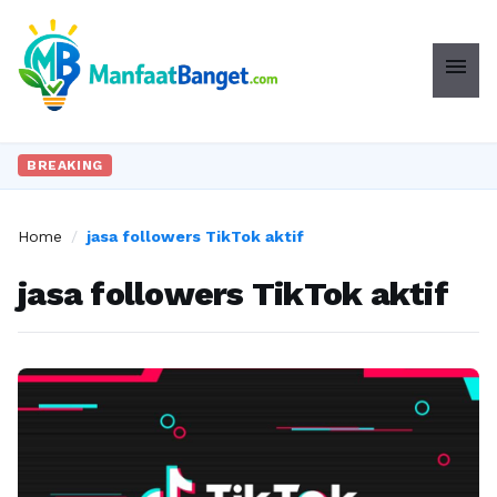
menu
BREAKING
Home
/
jasa followers TikTok aktif
jasa followers TikTok aktif