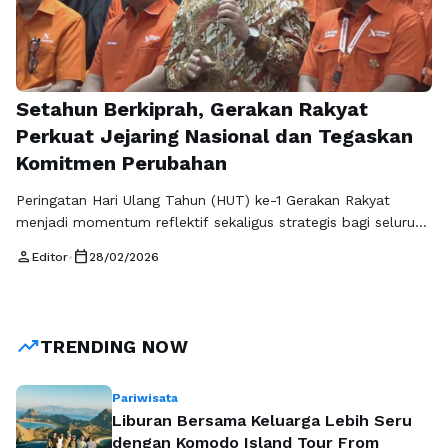
Setahun Berkiprah, Gerakan Rakyat
Perkuat Jejaring Nasional dan Tegaskan
Komitmen Perubahan
Peringatan Hari Ulang Tahun (HUT) ke-1 Gerakan Rakyat
menjadi momentum reflektif sekaligus strategis bagi seluruh
elemen organisasi. Tepat pada 27 Februari 2026, perayaan
person
calendar_today
Editor
•
28/02/2026
syukuran digelar di Kantor Sekretariat DPP Gerakan Rakyat,
Ampera, Jakarta Selatan. Namun lebih dari sekadar
seremoni, momen ini menandai satu tahun perjalanan
konsolidasi yang dibangun dengan kerja nyata, disiplin
trending_up
TRENDING NOW
organisasi, dan komitmen …
Baca Selengkapnya
Pariwisata
Liburan Bersama Keluarga Lebih Seru
dengan Komodo Island Tour From