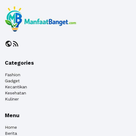
public
rss_feed
Categories
Fashion
Gadget
Kecantikan
Kesehatan
Kuliner
Menu
Home
Berita