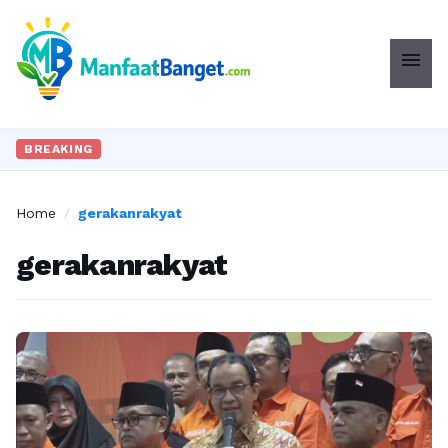
menu
BREAKING
Home
/
gerakanrakyat
gerakanrakyat