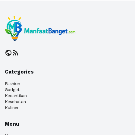
public
rss_feed
Categories
Fashion
Gadget
Kecantikan
Kesehatan
Kuliner
Menu